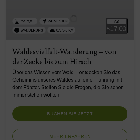
Wanderung
–
von
AB
CA. 2,0 H
WIESBADEN
der
17,00
€
WANDERUNG
CA. 3-5 KM
Zecke
bis
zum
Waldesvielfalt-Wanderung – von
Hirsch
der Zecke bis zum Hirsch
Über das Wissen vom Wald – entdecken Sie das
Geheimnis unseres Waldes auf einer Führung mit
dem Förster. Stellen Sie die Fragen, die Sie schon
immer stellen wollten.
BUCHEN SIE JETZT
MEHR ERFAHREN