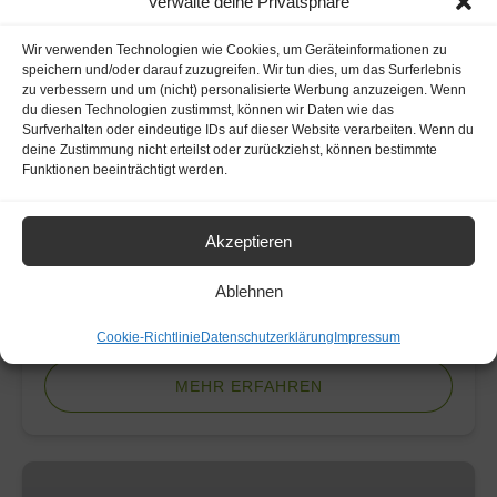
32,30
Verwalte deine Privatsphäre
€
WANDERUNG
CA. 4 KM
Wir verwenden Technologien wie Cookies, um Geräteinformationen zu
speichern und/oder darauf zuzugreifen. Wir tun dies, um das Surferlebnis
Fackel-Glühwein-Wanderung in
zu verbessern und um (nicht) personalisierte Werbung anzuzeigen. Wenn
Wiesbaden
du diesen Technologien zustimmst, können wir Daten wie das
Surfverhalten oder eindeutige IDs auf dieser Website verarbeiten. Wenn du
deine Zustimmung nicht erteilst oder zurückziehst, können bestimmte
Geheimnisvoll unterwegs beim Fackelschein. Bei
Funktionen beeinträchtigt werden.
Glühwein, Tee und Leckereien genießen wir den
Panoramaausblick über Wiesbadener Weinberge
und zum Rheinufer.
Akzeptieren
Ablehnen
BUCHEN SIE JETZT
Cookie-Richtlinie
Datenschutzerklärung
Impressum
MEHR ERFAHREN
Waldesvielfalt-