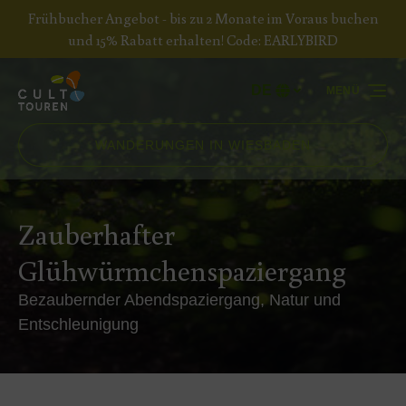
Frühbucher Angebot - bis zu 2 Monate im Voraus buchen
Zur Primärnavigation springen
Zum Inhalt springen
Zur Fußzeile springen
und 15% Rabatt erhalten! Code: EARLYBIRD
DE
MENÜ
Wählen
Sie
Ihre
WANDERUNGEN IN WIESBADEN
Sprache
Zauberhafter
Glühwürmchenspaziergang
Bezaubernder Abendspaziergang, Natur und
Entschleunigung