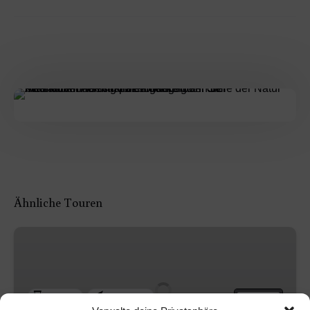
Ähnliche Touren
Fackel-
Glühwein-
Wanderung
in
AB
CA. 2,5 H
WIESBADEN
Wiesbaden