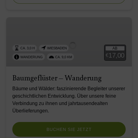
Baumgeflüster
–
Wanderung
AB
CA. 3,0 H
WIESBADEN
17,00
€
WANDERUNG
CA. 9,0 KM
Baumgeflüster – Wanderung
Bäume und Wälder: faszinierende Begleiter unserer
geschichtlichen Entwicklung. Über unsere feine
Verbindung zu ihnen und jahrtausendealten
Überlieferungen.
BUCHEN SIE JETZT