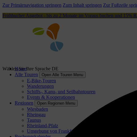
Zur Primärnavigation springen
Zum Inhalt springen
Zur Fußzeile spr
Frühbucher Angebot - bis zu 2 Monate im Voraus buchen und 15% 
Wählen Sie Ihre Sprache
Home
DE
Alle Touren
Open Alle Touren Menu
E-Bike-Touren
Wanderungen
Schiffs-, Kanu- und Seilbahntouren
Events & Kooperationen
Regionen
Open Regionen Menu
Wiesbaden
Rheingau
Taunus
Rheinland-Pfalz
Umgebung von Frankfurt
Buchungskalender