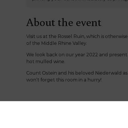
About the event
Visit us at the Rossel Ruin, which is otherwis
of the Middle Rhine Valley.
We look back on our year 2022 and present
hot mulled wine.
Count Ostein and his beloved Niederwald as 
won’t forget this room in a hurry!