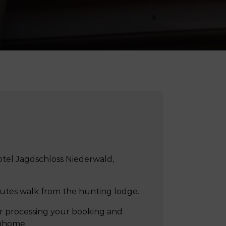
el Jagdschloss Niederwald,
nutes walk from the hunting lodge.
for processing your booking and
t@home.