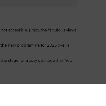
e not accessible. Enjoy the fabulous views
 the new programme for 2023 over a
the stage for a cosy get-together: You