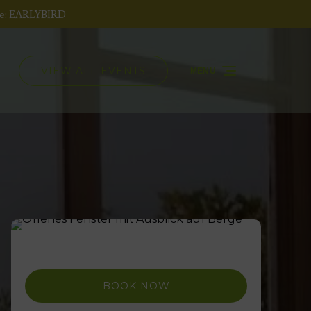
ode: EARLYBIRD
VIEW ALL EVENTS
MENU
Select
your
language
BOOK NOW