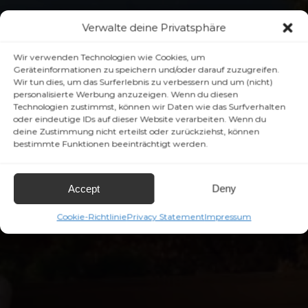
Verwalte deine Privatsphäre
Wir verwenden Technologien wie Cookies, um
Geräteinformationen zu speichern und/oder darauf zuzugreifen.
Wir tun dies, um das Surferlebnis zu verbessern und um (nicht)
personalisierte Werbung anzuzeigen. Wenn du diesen
Technologien zustimmst, können wir Daten wie das Surfverhalten
oder eindeutige IDs auf dieser Website verarbeiten. Wenn du
deine Zustimmung nicht erteilst oder zurückziehst, können
bestimmte Funktionen beeinträchtigt werden.
Accept
Deny
Cookie-Richtlinie
Privacy Statement
Impressum